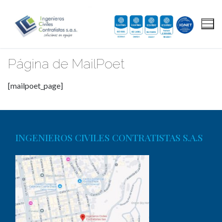
Página de MailPoet
[mailpoet_page]
INGENIEROS CIVILES CONTRATISTAS S.A.S