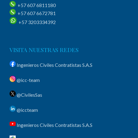
+57 607 6811180
+57 607 6672781
+57 3203334392
VISITA NUESTRAS REDES
Ingenieros Civiles Contratistas S.A.S
@icc-team
@CivilesSas
@iccteam
Ingenieros Civiles Contratistas S.A.S